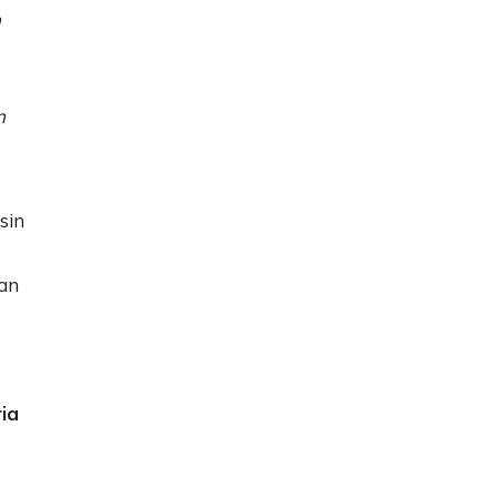
n
n
sin
han
ria