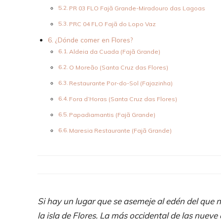
PR 03 FLO Fajã Grande-Miradouro das Lagoas
PRC 04 FLO Fajã do Lopo Vaz
¿Dónde comer en Flores?
Aldeia da Cuada (Fajã Grande)
O Moreão (Santa Cruz das Flores)
Restaurante Por-do-Sol (Fajazinha)
Fora d’Horas (Santa Cruz das Flores)
Papadiamantis (Fajã Grande)
Maresia Restaurante (Fajã Grande)
Si hay un lugar que se asemeje al edén del que n
la isla de Flores. La más occidental de las nuev