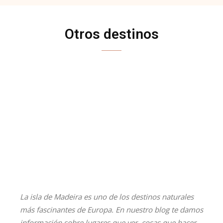
Otros destinos
ALENTEJO
ALGARVE
AZORES
CENTRO DE PORTUGAL
OPORTO Y NORTE
REGIÓN DE LISBOA
La isla de Madeira es uno de los destinos naturales
más fascinantes de Europa. En nuestro blog te damos
información sobre lugares que ver, cosas que hacer,