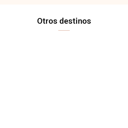
Otros destinos
ANDALUCÍA
ASTURIAS
CANARIAS
CANTABRIA
CASTILLA Y LEÓN
CASTILLA-LA MANCHA
CATALUÑA
COMUNIDAD VALENCIANA
EXTREMADURA
GALICIA
MADRID
NAVARRA
PAÍS VASCO