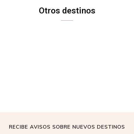
Otros destinos
ALBANIA
BÉLGICA
CHIPRE
CROACIA
ESLOVENIA
FRANCIA
HOLANDA
HUNGRÍA
INGLATERRA
IRLANDA
ISLANDIA
MALTA
MONTENEGRO
RECIBE AVISOS SOBRE NUEVOS DESTINOS