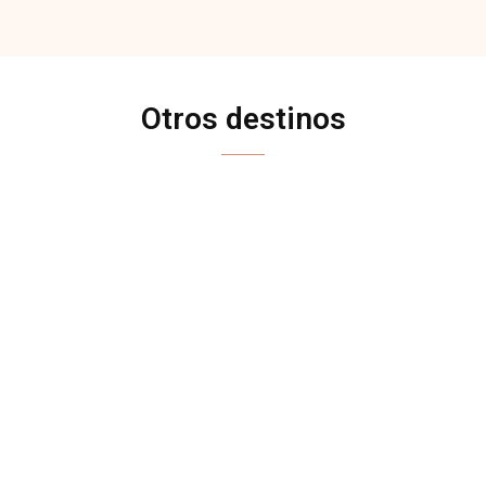
Otros destinos
ANDALUCÍA
ASTURIAS
BALEARES
CANTABRIA
CASTILLA Y LEÓN
CASTILLA-LA MANCHA
CATALUÑA
COMUNIDAD VALENCIANA
EXTREMADURA
GALICIA
MADRID
NAVARRA
PAÍS VASCO