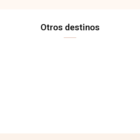
Otros destinos
ALBANIA
BÉLGICA
CHIPRE
CROACIA
FRANCIA
HOLANDA
HUNGRÍA
INGLATERRA
IRLANDA
ISLANDIA
ITALIA
MALTA
MONTENEGRO