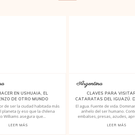
na
Argentina
HACER EN USHUAIA, EL
CLAVES PARA VISITA
ENZO DE OTRO MUNDO
CATARATAS DEL IGUAZÚ. D
or de ser la ciudad habitada más
El agua. Fuente de vida. Dominar
l planeta (y eso que la chilena
anhelo del ser humano. Cont
o Williams asegura que...
embalses, presas, azudes, apro
LEER MÁS
LEER MÁS