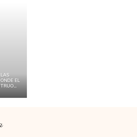
 LAS
DONDE EL
TRUO...
a