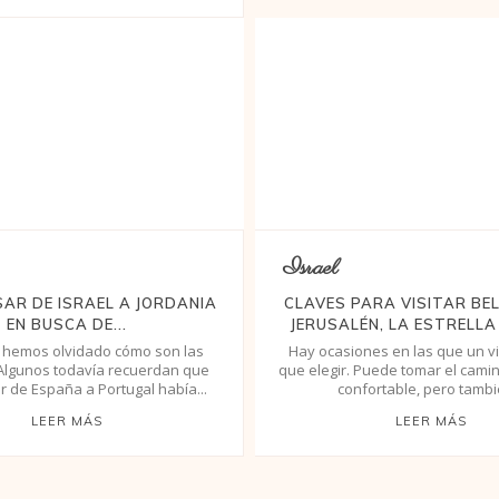
Israel
AR DE ISRAEL A JORDANIA
CLAVES PARA VISITAR BE
EN BUSCA DE...
JERUSALÉN, LA ESTRELLA 
 hemos olvidado cómo son las
Hay ocasiones en las que un vi
 Algunos todavía recuerdan que
que elegir. Puede tomar el cami
r de España a Portugal había...
confortable, pero tambié
LEER MÁS
LEER MÁS