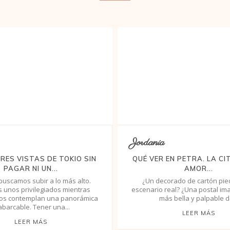
Jordania
RES VISTAS DE TOKIO SIN
QUÉ VER EN PETRA. LA CI
PAGAR NI UN...
AMOR...
buscamos subir a lo más alto.
¿Un decorado de cartón pie
s unos privilegiados mientras
escenario real? ¿Una postal ima
jos contemplan una panorámica
más bella y palpable de
abarcable. Tener una...
LEER MÁS
LEER MÁS