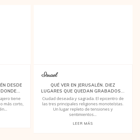
Israel
LÉN DESDE
QUÉ VER EN JERUSALÉN. DIEZ
DONDE...
LUGARES QUE QUEDAN GRABADOS...
ajero tiene
Ciudad deseada y sagrada. El epicentro de
no más corto,
las tres principales religiones monoteístas.
n...
Un lugar repleto de tensiones y
sentimientos...
LEER MÁS