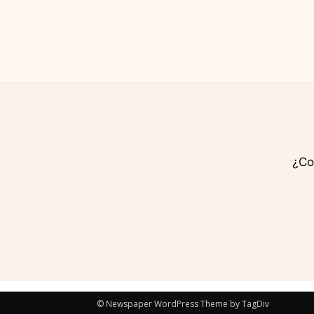
¿Co
© Newspaper WordPress Theme by TagDiv