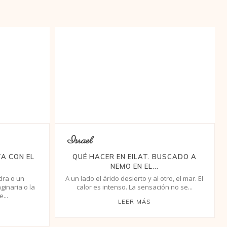
Israel
TA CON EL
QUÉ HACER EN EILAT. BUSCADO A
NEMO EN EL...
dra o un
A un lado el árido desierto y al otro, el mar. El
ginaria o la
calor es intenso. La sensación no se...
...
LEER MÁS