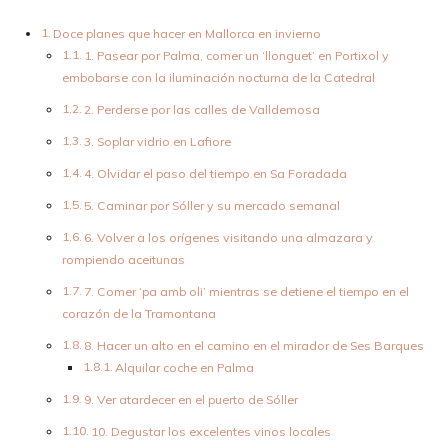
Doce planes que hacer en Mallorca en invierno
1. Pasear por Palma, comer un ‘llonguet’ en Portixol y
embobarse con la iluminación nocturna de la Catedral
2. Perderse por las calles de Valldemosa
3. Soplar vidrio en Lafiore
4. Olvidar el paso del tiempo en Sa Foradada
5. Caminar por Sóller y su mercado semanal
6. Volver a los orígenes visitando una almazara y
rompiendo aceitunas
7. Comer ‘pa amb oli’ mientras se detiene el tiempo en el
corazón de la Tramontana
8. Hacer un alto en el camino en el mirador de Ses Barques
Alquilar coche en Palma
9. Ver atardecer en el puerto de Sóller
10. Degustar los excelentes vinos locales