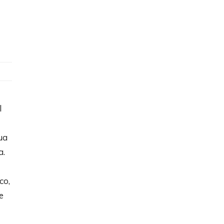
l
ua
a.
co,
e