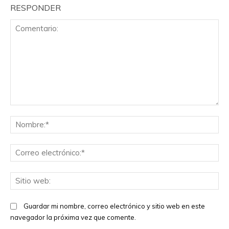
RESPONDER
Comentario:
No
Co
el
Sit
we
Guardar mi nombre, correo electrónico y sitio web en este
navegador la próxima vez que comente.