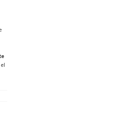
e
te
 el