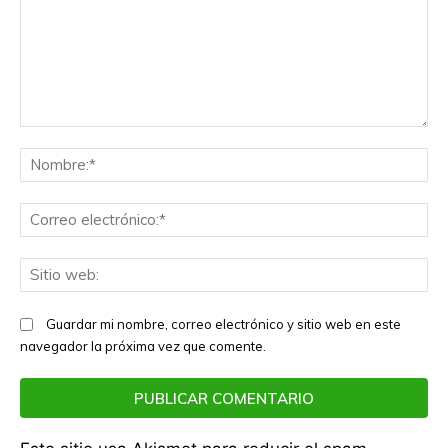
Comentario:
No
Co
el
Sit
we
Guardar mi nombre, correo electrónico y sitio web en este
navegador la próxima vez que comente.