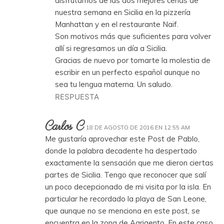
disfrutamos de las dos mejores cenas de
nuestra semana en Sicilia en la pizzería
Manhattan y en el restaurante Naif.
Son motivos más que suficientes para volver
allí si regresamos un día a Sicilia.
Gracias de nuevo por tomarte la molestia de
escribir en un perfecto español aunque no
sea tu lengua materna. Un saludo.
RESPUESTA
Carlos C
18 DE AGOSTO DE 2016 EN 12:55 AM
Me gustaría aprovechar este Post de Pablo,
donde la palabra decadente ha despertado
exactamente la sensación que me dieron ciertas
partes de Sicilia. Tengo que reconocer que salí
un poco decepcionado de mi visita por la isla. En
particular he recordado la playa de San Leone,
que aunque no se menciona en este post, se
encuentra en la zona de Agrigento. En este caso