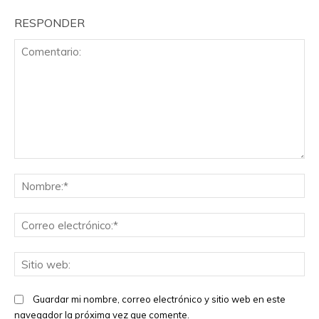
RESPONDER
Comentario:
No
Co
el
Sit
we
Guardar mi nombre, correo electrónico y sitio web en este
navegador la próxima vez que comente.