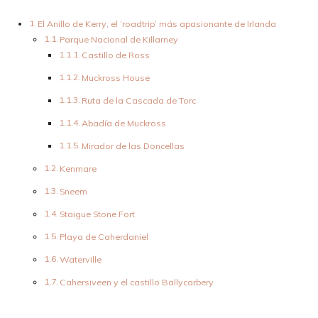
El Anillo de Kerry, el ‘roadtrip’ más apasionante de Irlanda
Parque Nacional de Killarney
Castillo de Ross
Muckross House
Ruta de la Cascada de Torc
Abadía de Muckross
Mirador de las Doncellas
Kenmare
Sneem
Staigue Stone Fort
Playa de Caherdaniel
Waterville
Cahersiveen y el castillo Ballycarbery