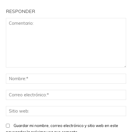
RESPONDER
Comentario:
No
Co
el
Sit
we
Guardar mi nombre, correo electrónico y sitio web en este
navegador la próxima vez que comente.