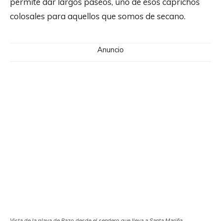
permite dar largos paseos, uno de esos caprichos
colosales para aquellos que somos de secano.
Anuncio
Vista de la playa de Razo desde el sendero que lleva a Santa Mariña