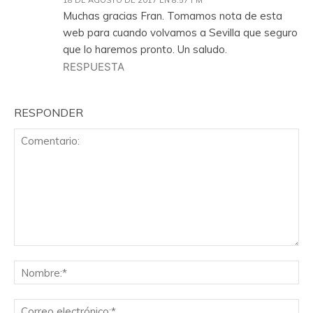
18 DE AGOSTO DE 2017 EN 8:57 PM
Muchas gracias Fran. Tomamos nota de esta
web para cuando volvamos a Sevilla que seguro
que lo haremos pronto. Un saludo.
RESPUESTA
RESPONDER
Comentario:
No
Co