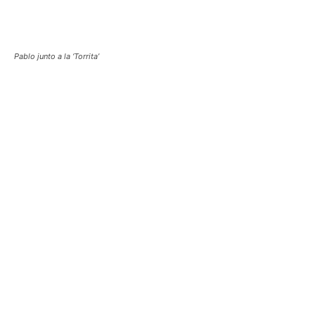
Pablo junto a la ‘Torrita’