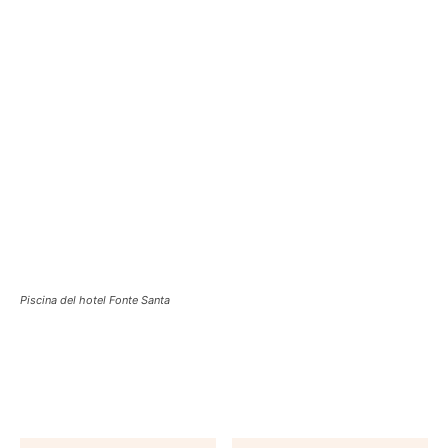
Piscina del hotel Fonte Santa
Facebook
X
Pinterest
WhatsApp