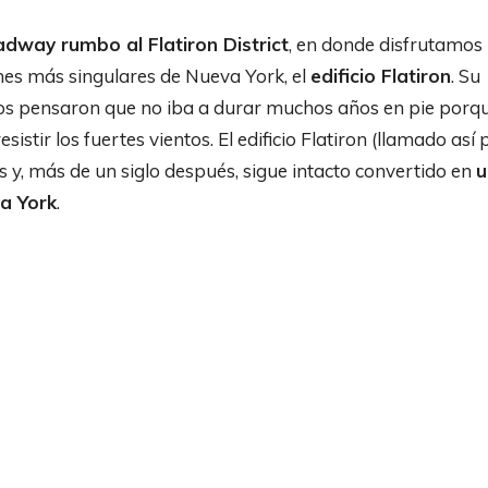
adway rumbo al Flatiron District
, en donde disfrutamos
nes más singulares de Nueva York, el
edificio Flatiron
. Su
os pensaron que no iba a durar muchos años en pie porq
stir los fuertes vientos. El edificio Flatiron (llamado así 
 y, más de un siglo después, sigue intacto convertido en
u
va York
.