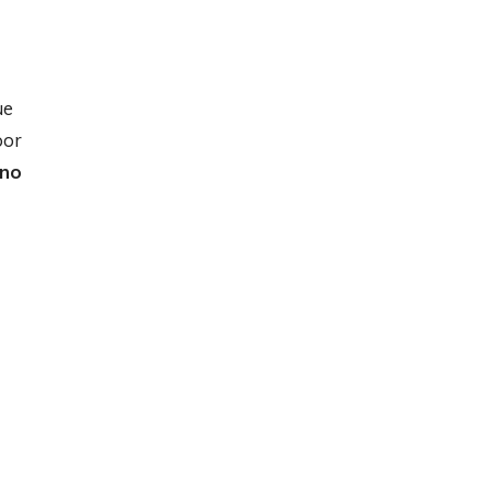
ue
por
no