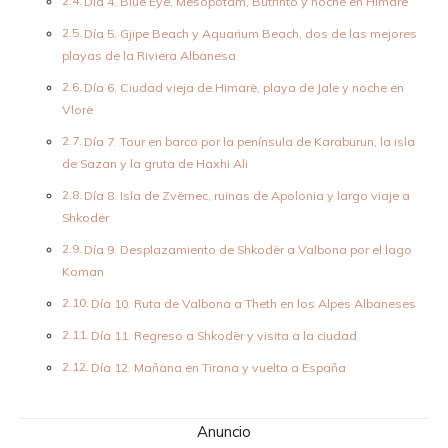
Día 4. Blue Eye, Mesopotam, Butrinto y noche en Himarë
Día 5. Gjipe Beach y Aquarium Beach, dos de las mejores
playas de la Riviera Albanesa
Día 6. Ciudad vieja de Himarë, playa de Jale y noche en
Vlorë
Día 7. Tour en barco por la península de Karaburun, la isla
de Sazan y la gruta de Haxhi Ali
Día 8. Isla de Zvërnec, ruinas de Apolonia y largo viaje a
Shkodër
Día 9. Desplazamiento de Shkodër a Valbona por el lago
Koman
Día 10. Ruta de Valbona a Theth en los Alpes Albaneses
Día 11. Regreso a Shkodër y visita a la ciudad
Día 12. Mañana en Tirana y vuelta a España
Anuncio