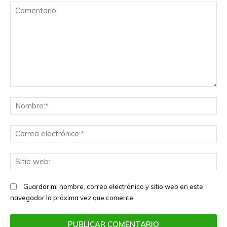
Comentario:
No
Co
el
Sit
we
Guardar mi nombre, correo electrónico y sitio web en este
navegador la próxima vez que comente.