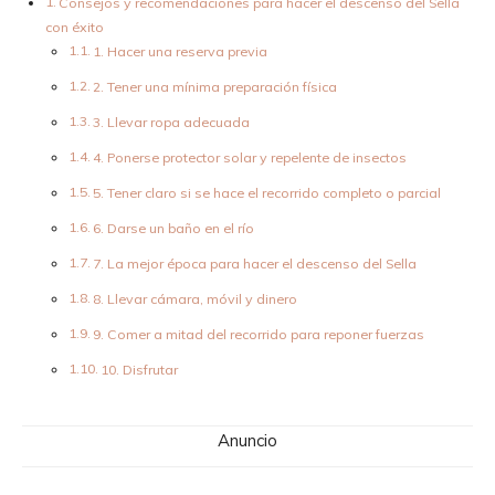
Consejos y recomendaciones para hacer el descenso del Sella
con éxito
1. Hacer una reserva previa
2. Tener una mínima preparación física
3. Llevar ropa adecuada
4. Ponerse protector solar y repelente de insectos
5. Tener claro si se hace el recorrido completo o parcial
6. Darse un baño en el río
7. La mejor época para hacer el descenso del Sella
8. Llevar cámara, móvil y dinero
9. Comer a mitad del recorrido para reponer fuerzas
10. Disfrutar
Anuncio