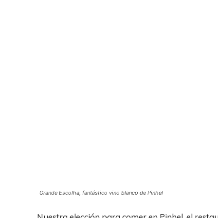
Grande Escolha, fantástico vino blanco de Pinhel
Nuestra elección para comer en Pinhel, el resta