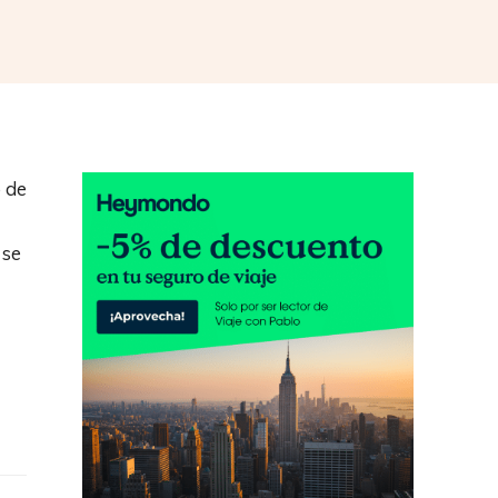
o de
 se