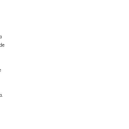
a
de
e
a.