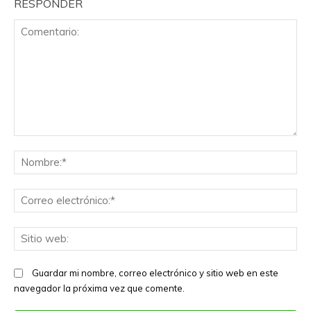
RESPONDER
Comentario:
No
Co
el
Sit
we
Guardar mi nombre, correo electrónico y sitio web en este
navegador la próxima vez que comente.